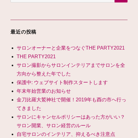
索:
ー
と
企
業
を
最近の投稿
つ
な
サロンオーナーと企業をつなぐTHE PARTY2021
ぐ
THE
THE PARTY2021
PARTY2021
サロン撮影からサロンインテリアまでサロンを全
に
方向から整えた年でした
保護中: ウェブサイト制作スタートします
年末年始営業のお知らせ
金刀比羅大鷲神社で開催！2019年も酉の市へ行っ
てきました
サロンにキャンセルポリシーはあった方がいい？
サロン開業、サロン経営のルール
自宅サロンのインテリア、抑えるべき注意点